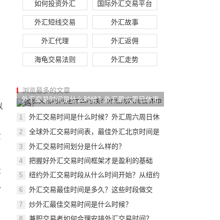
如何投资外汇
国际外汇交易平台
外汇短线交易
外汇故事
外汇代理
外汇返佣
海龟交易法则
外汇走势
浏览最多的文章
外汇交易时间是什么时候？外汇周六周日休市
以
吗
外汇交易时间是什么时候？外汇周六周日休
1
市吗
全球外汇交易时间表，最佳外汇北京时间是
2
黄
多久
​外汇交易时间划分是什么样的？
3
把握好外汇交易时间框架才是盈利的基础
4
投
纽约外汇交易时段从什么时间开始？从纽约
5
时段
入
外汇交易最佳时间是多久？这些时段做交
6
易，很容
炒外汇最佳交易时间是什么时候？
7
兼职交易者如何合理安排外汇交易时间？
8