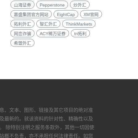
山海证券
Pepperstone
炒外汇
嘉盛集团官方网站
EightCap
XM官网
拓利外汇
智汇外汇
ThinkMarkets
网恋诈骗
ACY稀万证券
tri拓利
希盟外汇
息、文本、图形、链接及其它项目的绝对准
及最新的。就该资料的针对性、精确性以及
。 除特别注明之服务条款外，其他一切因使
站概不负责，亦不承担任何法律责任。如您