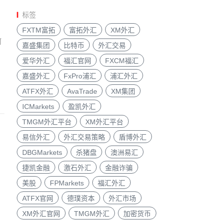
多久
标签
FXTM富拓
富拓外汇
XM外汇
何
嘉盛集团
比特币
外汇交易
爱华外汇
福汇官网
FXCM福汇
嘉盛外汇
FxPro浦汇
浦汇外汇
ATFX外汇
AvaTrade
XM集团
ICMarkets
盈凯外汇
TMGM外汇平台
XM外汇平台
易信外汇
外汇交易策略
盾博外汇
DBGMarkets
杀猪盘
澳洲易汇
捷凯金融
激石外汇
金融诈骗
美股
FPMarkets
福汇外汇
ATFX官网
德璞资本
外汇市场
XM外汇官网
TMGM外汇
加密货币