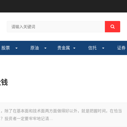
股票
原油
贵金属
信托
证券
大钱
益，除了在基本面和技术面两方面做得好以外，就是把握时间，在恰当
呢？投资者一定要牢牢地记清…